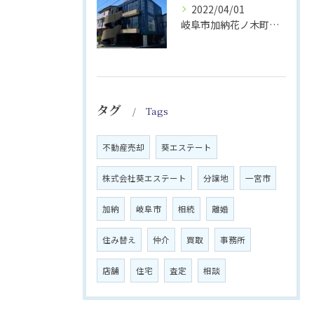
2022/04/01
岐阜市加納花ノ木町【事務所】｜株式会社葵エステート
タグ
Tags
不動産売却
葵エステート
株式会社葵エステート
分譲地
一宮市
加納
岐阜市
相続
離婚
住み替え
仲介
買取
事務所
店舗
住宅
査定
相談